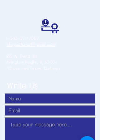
1-262-271-7009
ohnyuchurch@gmail.com
1122 W. Rand Rd.
Arlington Height, IL 60004
(Cross and Crown Building)
Write Us